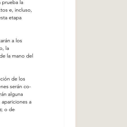
 prueba la 
os e, incluso, 
ésta etapa 
arán a los 
, la 
 de la mano del 
ción de los 
enes serán co-
rán alguna 
 apariciones a 
s
; o de 