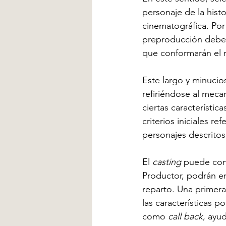
personaje de la histo
cinematográfica. Por
preproducción debe 
que conformarán el re
Este largo y minuci
refiriéndose al meca
ciertas característi
criterios iniciales re
personajes descritos 
El 
casting
 puede cons
Productor, podrán em
reparto. Una primera
las características 
como 
call back
, ayu