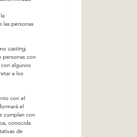
la 
 las personas 
mo 
casting
, 
e personas con 
n con algunos 
etar a los 
unto con el 
formará el 
que cumplan con 
apa, conocida 
tativas de 