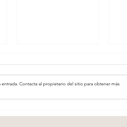
 entrada. Contacta al propietario del sitio para obtener más
El l
El Productor Ejecutivo:
Producción Independiente