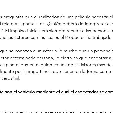
s preguntas que el realizador de una película necesita pl
relato a la pantalla es: ¿Quién deberá de interpretar a 
?  El impulso inicial será siempre recurrir a las personas
uellos actores con los cuales el Productor ha trabajado
que se conozca a un actor o lo mucho que un personaje 
ector determinada persona, lo cierto es que encontrar a
res planteados en el guión es una de las labores más del
lmente por la importancia que tienen en la forma como e
 verosímil. 
rete son el vehículo mediante el cual el espectador se c
eccionar y encontrar a la persona ideal para interpretar 