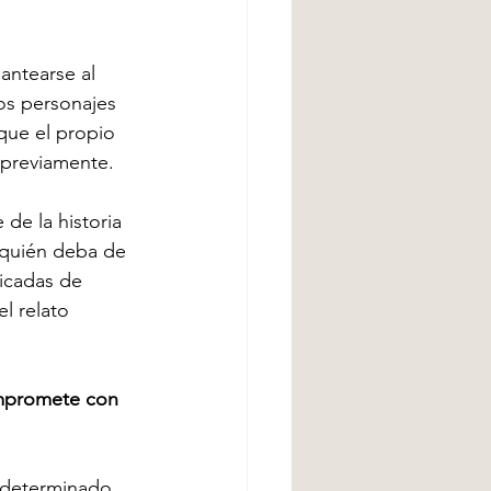
antearse al 
los personajes 
 que el propio 
 previamente.
de la historia 
 quién deba de 
icadas de 
l relato 
ompromete con 
a determinado 