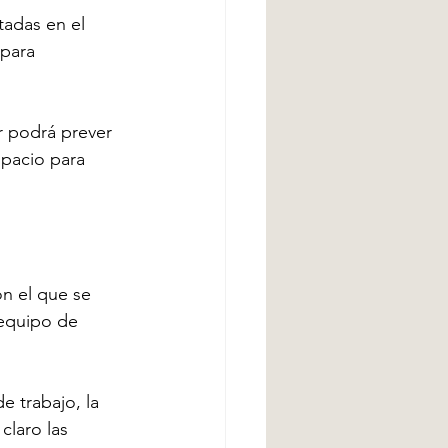
tadas en el 
para 
r podrá prever 
spacio para 
n el que se 
 equipo de 
e trabajo, la 
laro las 