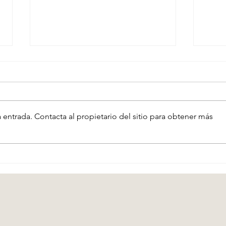
 entrada. Contacta al propietario del sitio para obtener más
La Puesta en Escena
Los 
Plan