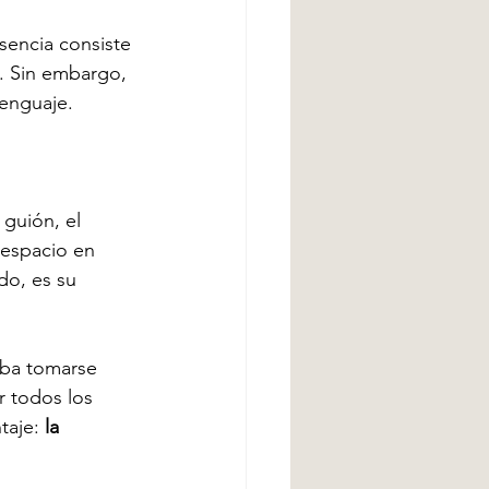
sencia consiste 
o. Sin embargo, 
enguaje. 
guión, el 
 espacio en 
do, es su 
eba tomarse 
r todos los 
taje: 
la 